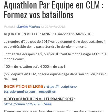
Aquathlon Par Equipe en CLM :
Formez vos bataillons
Posted By
Baptiste Moulard
on 20 février 2018
AQUATHLON VILLEURBANNE : Dimanche 25 Mars 2018
Le nombre d’équipes de 2017 va rapidement être dépassé, alors il
est préférable de ne pas attendre le dernier moment.
Formez des équipes de
2
, ou
3
ou
4
: tout le monde nage et tout le
monde court !
400 m de natation puis 4 000 m de cap !
(nb : départs en CLM, chaque équipe nage dans son couloir, bassin
de 50 m)
INSCRIPTION EN LIGNE
:
https://inscriptions-
terrederunning.com … ompetition
VIDEO AQUATHLON VILLEURBANNE 2017
:
https://vimeo.com/239356444
Si vous avez des questions, des propositions ou des remarques :