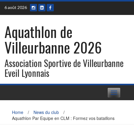
Skip
6 août 2026
to
content
Aquathlon de
Villeurbanne 2026
Association Sportive de Villeurbanne
Eveil Lyonnais
Toggle
navigation
Home
/
News du club
/
Aquathlon Par Equipe en CLM : Formez vos bataillons