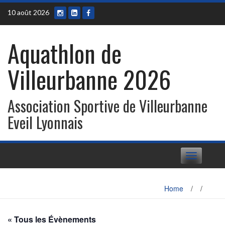
Skip
10 août 2026
to
content
Aquathlon de
Villeurbanne 2026
Association Sportive de Villeurbanne
Eveil Lyonnais
Toggle
navigation
Home
/
/
« Tous les Évènements