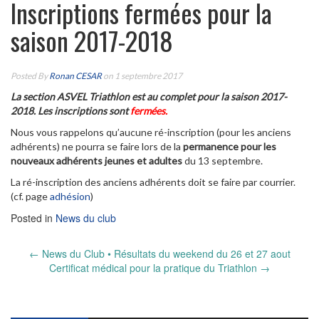
Inscriptions fermées pour la
saison 2017-2018
Posted By
Ronan CESAR
on 1 septembre 2017
La section ASVEL Triathlon est au complet pour la saison 2017-
2018. Les inscriptions sont
fermées.
Nous vous rappelons qu’aucune ré-inscription (pour les anciens
adhérents) ne pourra se faire lors de la
permanence pour les
nouveaux adhérents jeunes et adultes
du 13 septembre.
La ré-inscription des anciens adhérents doit se faire par courrier.
(cf. page
adhésion
)
Posted in
News du club
Post
←
News du Club • Résultats du weekend du 26 et 27 aout
Certificat médical pour la pratique du Triathlon
→
navigation