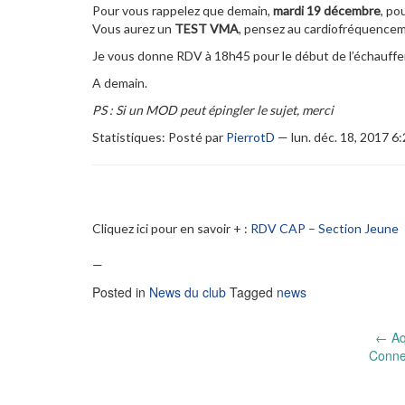
Pour vous rappelez que demain,
mardi 19 décembre
, po
Vous aurez un
TEST VMA
, pensez au cardiofréquencem
Je vous donne RDV à 18h45 pour le début de l’échauff
A demain.
PS : Si un MOD peut épingler le sujet, merci
Statistiques: Posté par
PierrotD
— lun. déc. 18, 2017 
Cliquez ici pour en savoir + :
RDV CAP – Section Jeune
—
Posted in
News du club
Tagged
news
Post
←
Aq
Conne
navigation