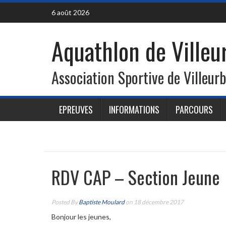
Skip
6 août 2026
to
content
Aquathlon de Ville
Association Sportive de Villeur
EPREUVES
INFORMATIONS
PARCOURS
RDV CAP – Section Jeune
Posted By
Baptiste Moulard
on 18 décembre 2017
Bonjour les jeunes,