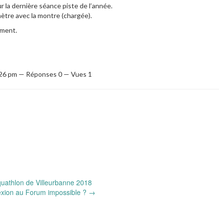
ur la dernière séance piste de l’année.
ètre avec la montre (chargée).
ement.
6:26 pm — Réponses 0 — Vues 1
uathlon de Villeurbanne 2018
xion au Forum impossible ?
→