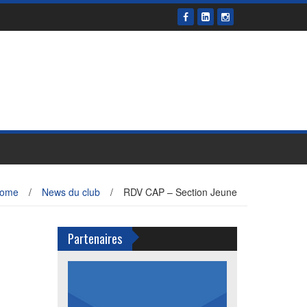
ome
/
News du club
/
RDV CAP – Section Jeune
Partenaires